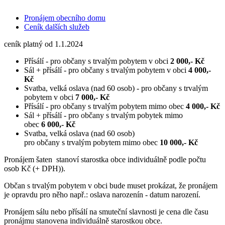
Pronájem obecního domu
Ceník dalších služeb
ceník platný od 1.1.2024
Přísálí - pro občany s trvalým pobytem v obci
2 000,- Kč
Sál + přísálí - pro občany s trvalým pobytem v obci
4 000,-
Kč
Svatba, velká oslava (nad 60 osob) - pro občany s trvalým
pobytem v obci
7 000,- Kč
Přísálí - pro občany s trvalým pobytem mimo obec
4 000,- Kč
Sál + přísálí - pro občany s trvalým pobytek mimo
obec
6 000,- Kč
Svatba, velká oslava (nad 60 osob)
pro občany s trvalým pobytem mimo obec
10 000,-
Kč
Pronájem šaten stanoví starostka obce individuálně podle počtu
osob Kč (+ DPH)).
Občan s trvalým pobytem v obci bude muset prokázat, že pronájem
je opravdu pro něho např.: oslava narozenín - datum narození.
Pronájem sálu nebo přísálí na smuteční slavnosti je cena dle času
pronájmu stanovena individuálně starostkou obce.