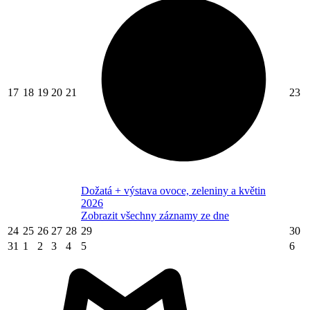
17
18
19
20
21
23
Dožatá + výstava ovoce, zeleniny a květin
2026
Zobrazit všechny záznamy ze dne
24
25
26
27
28
29
30
31
1
2
3
4
5
6