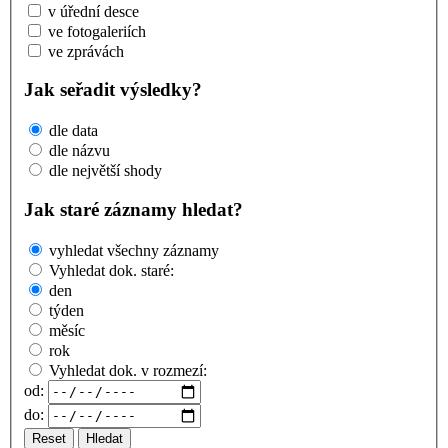
v úřední desce
ve fotogaleriích
ve zprávách
Jak seřadit výsledky?
dle data
dle názvu
dle největší shody
Jak staré záznamy hledat?
vyhledat všechny záznamy
Vyhledat dok. staré:
den
týden
měsíc
rok
Vyhledat dok. v rozmezí:
od:
do:
Reset
Hledat