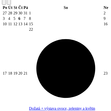
Po
Út
St
Čt
Pá
So
Ne
27
28
29
30
31
1
2
3
4
5
6
7
8
9
10
11
12
13
14
15
16
22
17
18
19
20
21
23
Dožatá + výstava ovoce, zeleniny a květin