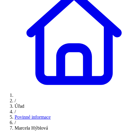
/
Úřad
/
Povinné informace
/
Marcela Hýblová