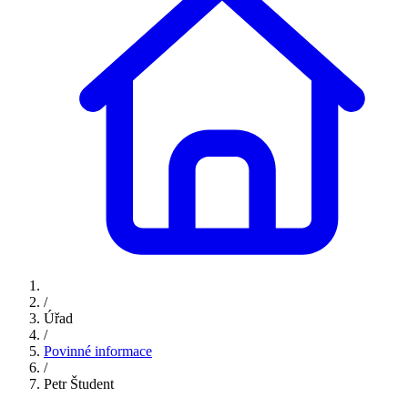
/
Úřad
/
Povinné informace
/
Petr Študent