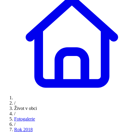
/
Život v obci
/
Fotogalerie
/
Rok 2018