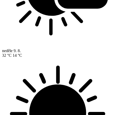
neděle
9. 8.
32 °C
14 °C