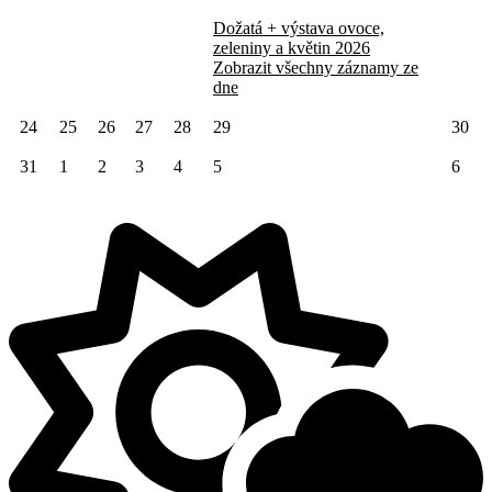
Dožatá + výstava ovoce,
zeleniny a květin 2026
Zobrazit všechny záznamy ze
dne
24
25
26
27
28
29
30
31
1
2
3
4
5
6