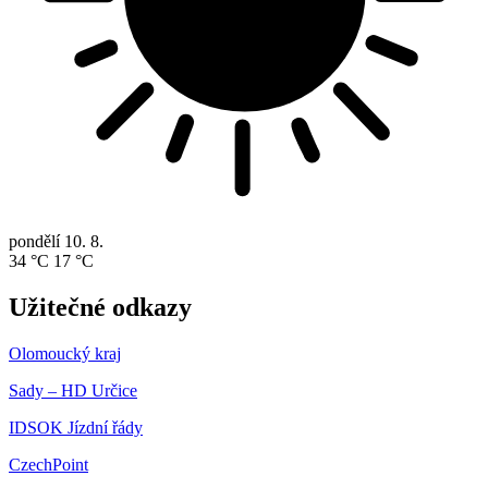
pondělí
10. 8.
34 °C
17 °C
Užitečné odkazy
Olomoucký kraj
Sady – HD Určice
IDSOK Jízdní řády
CzechPoint