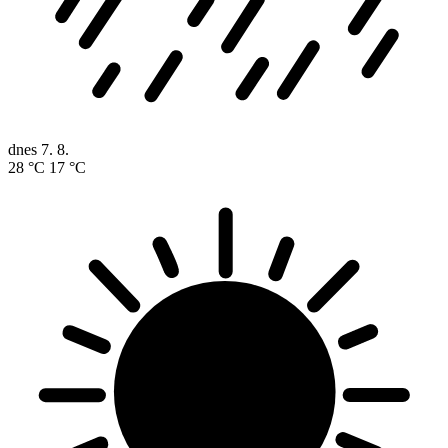
dnes
7. 8.
28 °C
17 °C